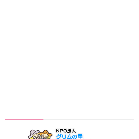
稿
ペ
ペ
ペ
の
カテゴリー
ー
ー
ー
ペ
ジ
ジ
ジ
お知らせ
ー
ジ
サークル
送
その他
り
大会結果
活動報告
行事カレンダーはこちら
NPO法人グリムの里スポーツクラブ