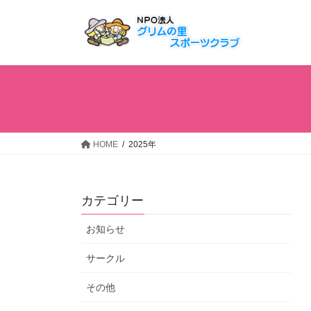
コ
ナ
ン
ビ
テ
ゲ
ン
ー
ツ
シ
へ
ョ
ス
ン
キ
に
ッ
移
HOME
2025年
プ
動
カテゴリー
お知らせ
サークル
その他