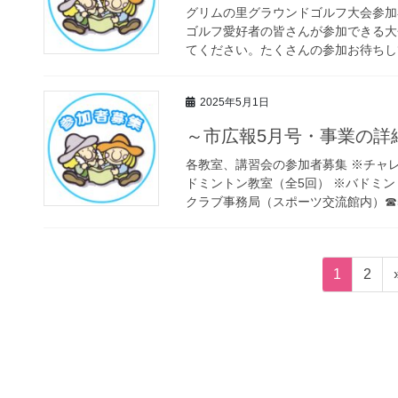
グリムの里グラウンドゴルフ大会参加
ゴルフ愛好者の皆さんが参加できる大
てください。たくさんの参加お待ちして
2025年5月1日
～市広報5月号・事業の詳
各教室、講習会の参加者募集 ※チャ
ドミントン教室（全5回） ※バドミ
クラブ事務局（スポーツ交流館内）☎52-
投
固
固
1
2
稿
定
定
ペ
ペ
の
ー
ー
ペ
ジ
ジ
ー