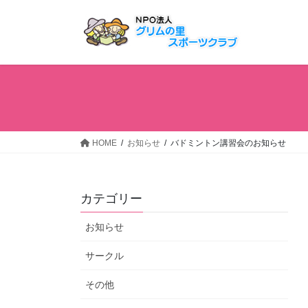
コ
ナ
ン
ビ
テ
ゲ
ン
ー
ツ
シ
へ
ョ
ス
ン
キ
に
ッ
移
HOME
お知らせ
バドミントン講習会のお知らせ
プ
動
カテゴリー
お知らせ
サークル
その他