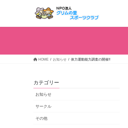
コ
ナ
ン
ビ
テ
ゲ
ン
ー
ツ
シ
へ
ョ
ス
ン
キ
に
ッ
移
HOME
お知らせ
体力運動能力調査の開催!!
プ
動
カテゴリー
お知らせ
サークル
その他