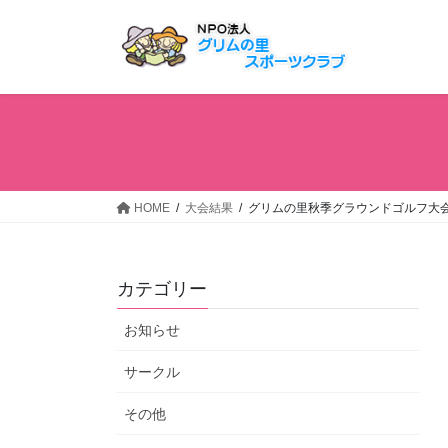
コ
ナ
ン
ビ
テ
ゲ
ン
ー
ツ
シ
へ
ョ
ス
ン
キ
に
ッ
移
HOME
大会結果
グリムの里秋季グラウンドゴルフ大
プ
動
カテゴリー
お知らせ
サークル
その他