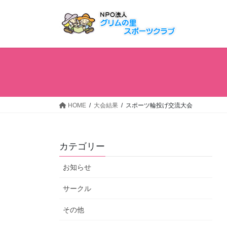
コ
ナ
ン
ビ
テ
ゲ
ン
ー
ツ
シ
へ
ョ
ス
ン
キ
に
ッ
移
HOME
大会結果
スポーツ輪投げ交流大会
プ
動
カテゴリー
お知らせ
サークル
その他