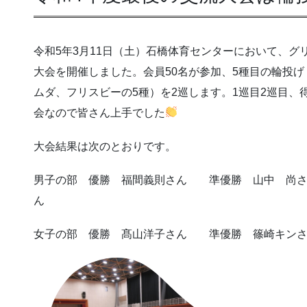
令和5年3月11日（土）石橋体育センターにおいて、
大会を開催しました。会員50名が参加、5種目の輪投
ムダ、フリスビーの5種）を2巡します。1巡目2巡目
会なので皆さん上手でした
大会結果は次のとおりです。
男子の部 優勝 福間義則さん 準優勝 山中 尚
ん
女子の部 優勝 髙山洋子さん 準優勝 篠崎キン