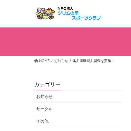
コ
ナ
ン
ビ
テ
ゲ
ン
ー
ツ
シ
へ
ョ
ス
ン
キ
に
ッ
移
HOME
お知らせ
体力運動能力調査を実施！
プ
動
カテゴリー
お知らせ
サークル
その他