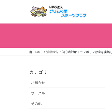
コ
ナ
ン
ビ
テ
ゲ
ン
ー
ツ
シ
へ
ョ
ス
ン
キ
に
ッ
移
HOME
活動報告
初心者対象トランポリン教室を実施
プ
動
カテゴリー
お知らせ
サークル
その他