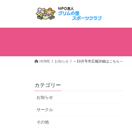
コ
ナ
ン
ビ
テ
ゲ
ン
ー
ツ
シ
へ
ョ
ス
ン
キ
に
ッ
移
HOME
お知らせ
～10月号市広報詳細はこちら～
プ
動
カテゴリー
お知らせ
サークル
その他