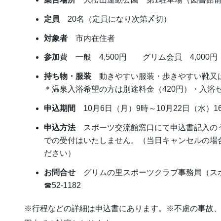
定員
20名（定員になり次第〆切）
対象者
市内在住者
参加
費 一般 4,500円 グリム会員 4,000
持ち物・服装
動きやすい服装・歩きやすい靴又
＊温泉入浴希望の方は別途料金（420円）・入浴
申込期間
10月6日（月）9時～10月22日（水）
申込方法
スポーツ交流館窓口にて申込書記入の
での受付はいたしません。（当日キャンセルの場
ださい）
お問合せ
グリムの里スポーツクラブ事務局（スポ
☎52-1182
※行程などの詳細は申込書にあります。※不慮の事故