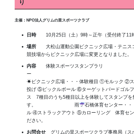
り
主催：NPO法人グリムの里スポーツクラブ
日時
10月25日（土）9時～正午（受付終了11時
場所
大松山運動公園ピクニック広場・テニスコ
競技場からピクニック広場に変更となりました。
内容
体験スポーツスタンプラリ
ー 
☀ピクニック広場・・・体験種目 ①モルック ②ス
投げ ⑤ピックルボール ⑥ターゲットバードゴル
ス 7種目のうち5種目以上を体験してスタンプ
す。 雨
石橋体育センター・・
ル ④ストラックアウト ⑤カローリング 体育セ
ださい。
お問合せ
グリムの里スポーツクラブ事務局（スポ