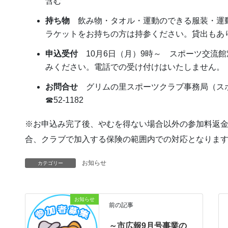
含む
持ち物
飲み物・タオル・運動のできる服装・運
ラケットをお持ちの方は持参ください。貸出もあ
申込受付
10月6日（月）9時～ スポーツ交流
みください。電話での受け付けはいたしません。
お問合せ
グリムの里スポーツクラブ事務局（スポ
☎52-1182
※お申込み完了後、やむを得ない場合以外の参加料返
合、クラブで加入する保険の範囲内での対応となりま
お知らせ
カテゴリー
お知らせ
前の記事
～市広報9月号事業の