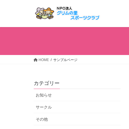
コ
ナ
ン
ビ
テ
ゲ
ン
ー
ツ
シ
へ
ョ
ス
ン
キ
に
ッ
移
HOME
サンプルページ
プ
動
カテゴリー
お知らせ
サークル
その他