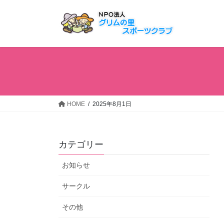
コ
ナ
ン
ビ
テ
ゲ
ン
ー
ツ
シ
へ
ョ
ス
ン
キ
に
ッ
移
HOME
2025年8月1日
プ
動
カテゴリー
お知らせ
サークル
その他